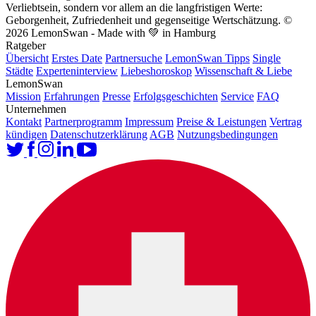
Verliebtsein, sondern vor allem an die langfristigen Werte:
Geborgenheit, Zufriedenheit und gegenseitige Wertschätzung.
©
2026 LemonSwan - Made with 💚 in Hamburg
Ratgeber
Übersicht
Erstes Date
Partnersuche
LemonSwan Tipps
Single
Städte
Experteninterview
Liebeshoroskop
Wissenschaft & Liebe
LemonSwan
Mission
Erfahrungen
Presse
Erfolgsgeschichten
Service
FAQ
Unternehmen
Kontakt
Partnerprogramm
Impressum
Preise & Leistungen
Vertrag
kündigen
Datenschutzerklärung
AGB
Nutzungsbedingungen