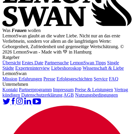
Was
Frauen
wollen
LemonSwan glaubt an die wahre Liebe. Nicht nur an das erste
Verliebtsein, sondern vor allem an die langfristigen Werte:
Geborgenheit, Zufriedenheit und gegenseitige Wertschätzung.
©
2026 LemonSwan - Made with 💚 in Hamburg
Ratgeber
Übersicht
Erstes Date
Partnersuche
LemonSwan Tipps
Single
Städte
Experteninterview
Liebeshoroskop
Wissenschaft & Liebe
LemonSwan
Mission
Erfahrungen
Presse
Erfolgsgeschichten
Service
FAQ
Unternehmen
Kontakt
Partnerprogramm
Impressum
Preise & Leistungen
Vertrag
kündigen
Datenschutzerklärung
AGB
Nutzungsbedingungen