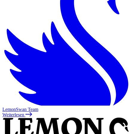
LemonSwan Team
Weiterlesen