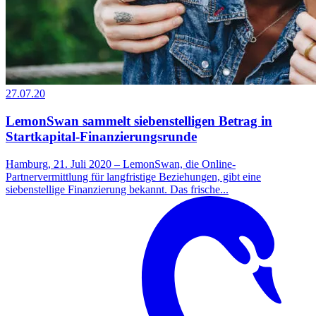
27.07.20
LemonSwan sammelt siebenstelligen Betrag in
Startkapital-Finanzierungsrunde
Hamburg, 21. Juli 2020 – LemonSwan, die Online-
Partnervermittlung für langfristige Beziehungen, gibt eine
siebenstellige Finanzierung bekannt. Das frische...