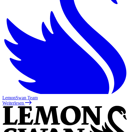
LemonSwan Team
Weiterlesen