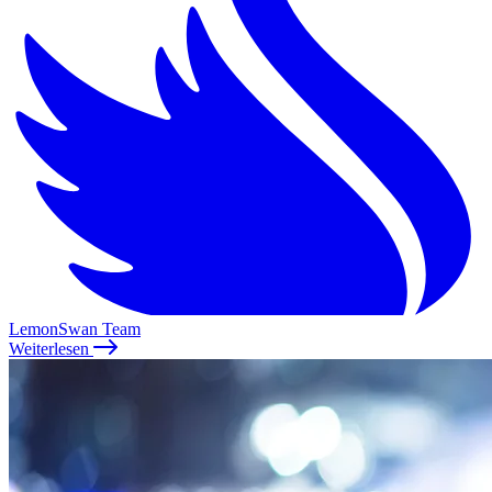
LemonSwan Team
Weiterlesen