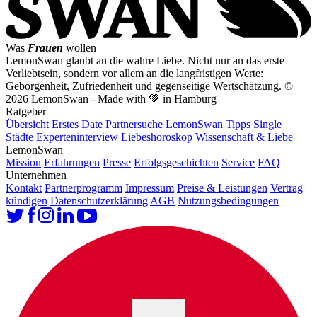
Was
Frauen
wollen
LemonSwan glaubt an die wahre Liebe. Nicht nur an das erste
Verliebtsein, sondern vor allem an die langfristigen Werte:
Geborgenheit, Zufriedenheit und gegenseitige Wertschätzung.
©
2026 LemonSwan - Made with 💚 in Hamburg
Ratgeber
Übersicht
Erstes Date
Partnersuche
LemonSwan Tipps
Single
Städte
Experteninterview
Liebeshoroskop
Wissenschaft & Liebe
LemonSwan
Mission
Erfahrungen
Presse
Erfolgsgeschichten
Service
FAQ
Unternehmen
Kontakt
Partnerprogramm
Impressum
Preise & Leistungen
Vertrag
kündigen
Datenschutzerklärung
AGB
Nutzungsbedingungen