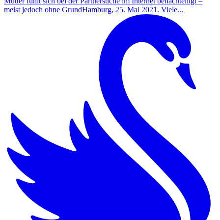
Mütter fühlt sich bei der Partnersuche im Internet benachteiligt –
meist jedoch ohne GrundHamburg, 25. Mai 2021. Viele...