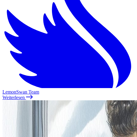
LemonSwan Team
Weiterlesen