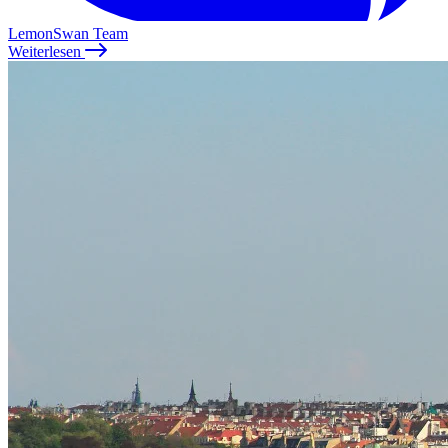
LemonSwan Team
Weiterlesen