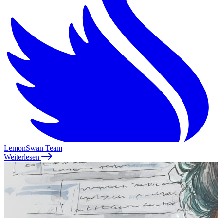
LemonSwan Team
Weiterlesen