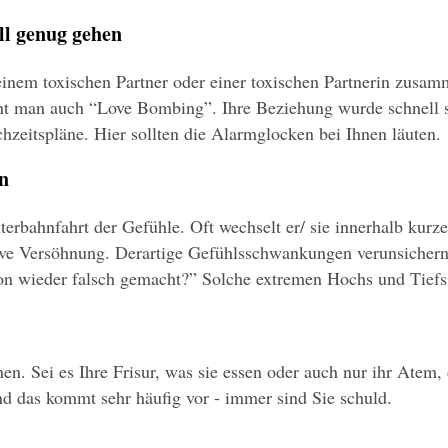
ll genug gehen
inem toxischen Partner oder einer toxischen Partnerin zusammen
nnt man auch “Love Bombing”. Ihre Beziehung wurde schnell se
eitspläne. Hier sollten die Alarmglocken bei Ihnen läuten.
en
terbahnfahrt der Gefühle. Oft wechselt er/ sie innerhalb kurze
ensive Versöhnung. Derartige Gefühlsschwankungen verunsicher
hon wieder falsch gemacht?” Solche extremen Hochs und Tiefs 
n. Sei es Ihre Frisur, was sie essen oder auch nur ihr Atem, de
nd das kommt sehr häufig vor - immer sind Sie schuld.