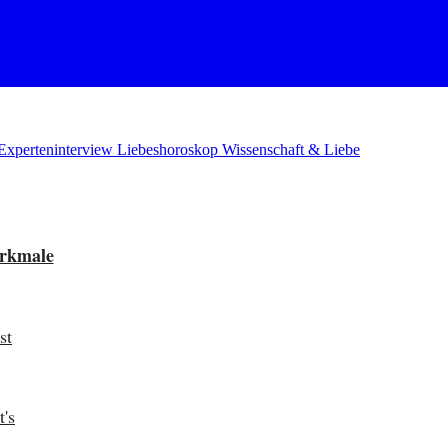
Experteninterview
Liebeshoroskop
Wissenschaft & Liebe
erkmale
st
's