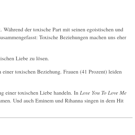
. Während der toxische Part mit seinen egoistischen und 
. Zusammengefasst: Toxische Beziehungen machen uns eher 
xischen Liebe zu lösen.
n einer toxischen Beziehung. Frauen (41 Prozent) leiden 
g einer toxischen Liebe handeln. In 
Lose You To Love Me
erzählt Selena Gomez beispielsweise von einer Beziehung, in der sie sich selbst verlor, bevor sie es schaffte, ihr zu entkommen. Und auch Eminem und Rihanna singen in dem Hit 