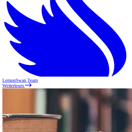
LemonSwan Team
Weiterlesen