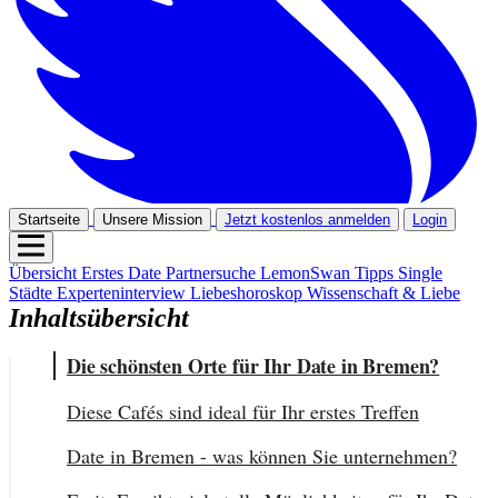
Startseite
Unsere Mission
Jetzt kostenlos anmelden
Login
Übersicht
Erstes Date
Partnersuche
LemonSwan Tipps
Single
Städte
Experteninterview
Liebeshoroskop
Wissenschaft & Liebe
Inhaltsübersicht
Die schönsten Orte für Ihr Date in Bremen?
Diese Cafés sind ideal für Ihr erstes Treffen
Date in Bremen - was können Sie unternehmen?