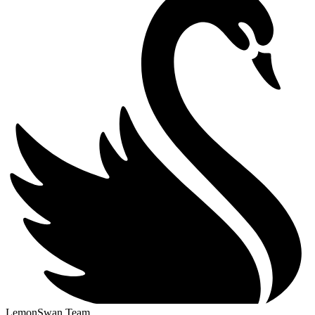
LemonSwan Team